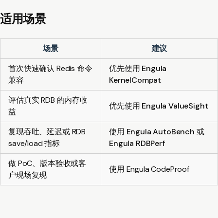
适用场景
场景
建议
首次快速确认 Redis 命令
优先使用
Engula
兼容
KernelCompat
评估真实 RDB 的内存收
优先使用
Engula ValueSight
益
复现吞吐、延迟或 RDB
使用
Engula AutoBench
或
save/load 指标
Engula RDBPerf
做 PoC、版本验收或客
使用 Engula CodeProof
户现场复现