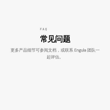
FAQ
常见问题
更多产品细节可参阅文档，或联系 Engula 团队一
起评估。
兼容到什么程度？Lua / 事务 / 模块是否支
持？
迁移是否需要停机？