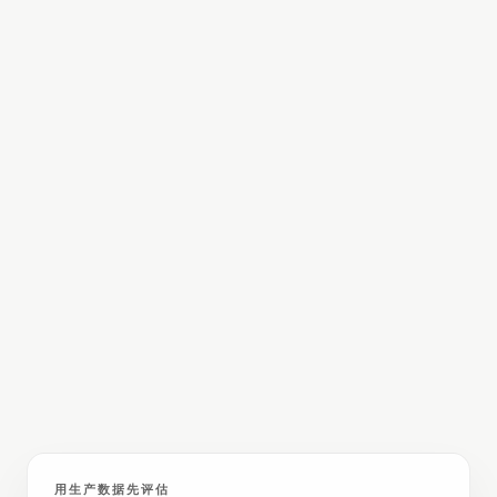
生产案例
消息流系统
·
电子商务
标准 Redis 7.2
331
GB
Engula
108
GB
67%
内存节省
用生产数据先评估